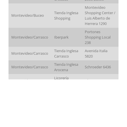
Montevideo
Tienda Inglesa
Shopping Center /
Montevideo/Buceo
Shopping
Luis Alberto de
Herrera 1290
Portones
Montevideo/Carrasco
Iberpark
Shopping Local
238
Tienda Inglesa
Avenida Italia
Montevideo/Carrasco
Carrasco
5820
Tienda Inglesa
Montevideo/Carrasco
Schroeder 6436
Arocena
Licorería
Montevideo/Centro
Río Negro 1301
Alvear
Montevideo/Centro
Iberpark
Soriano 1249
Montevideo/Centro
Iberpark
18 de Julio 1852
Montevideo/Ciudad
Licorería
Rincón 511
Vieja
Alvear
Montevideo/Pocitos
Las Croabas
Rivera 2666