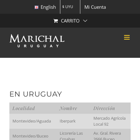
Skip
English
Mi Cuenta
$ UYU
to
content
CARRITO
EN URUGUAY
Localidad
Nombre
Dirección
Mercado Agrícola
Montevideo/Aguada
Iberpark
Local 92
Licorería Las
Av. Gral. Rivera
Montevideo/Buceo
Croabas
2666 Buceo